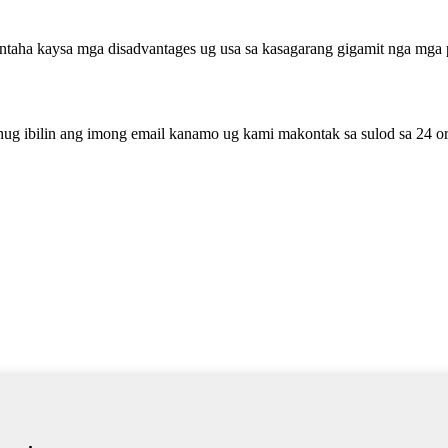
ntaha kaysa mga disadvantages ug usa sa kasagarang gigamit nga mga pa
hug ibilin ang imong email kanamo ug kami makontak sa sulod sa 24 or