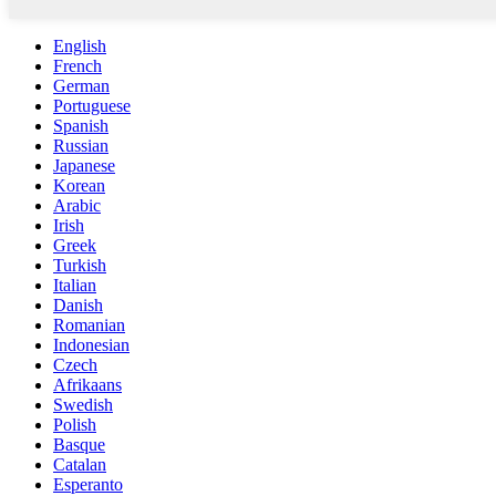
English
French
German
Portuguese
Spanish
Russian
Japanese
Korean
Arabic
Irish
Greek
Turkish
Italian
Danish
Romanian
Indonesian
Czech
Afrikaans
Swedish
Polish
Basque
Catalan
Esperanto