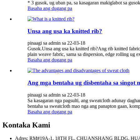
* 3 gusok, ug uban pa, sa kasagaran makiglabot sa gusok
Basaha ang dugang pa
Unsa ang usa ka knitted rib?
pinaagi sa admin sa 22-03-18
Gusok.Unsa ang usa ka knitted rib?Ang rib knitted fabr
plain weave fabric, sama sa dispersion, edge rolling ug 
Basaha ang dugang pa
Ang mga bentaha ug disbentaha sa singot 
pinaagi sa admin sa 22-03-18
Sa kasagaran nga pagsulti, ang sweatcloth adunay dagh
bentaha sa sweatcloth mao nga ang panapton gaan, kompor
Basaha ang dugang pa
Kontaka Kami
Adres: RM#19A-1, 18TH FL, CHUANSHANG BLDG, HU