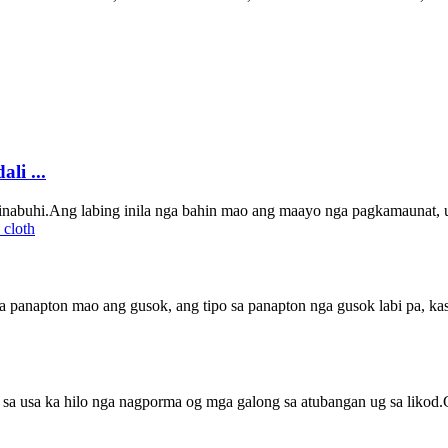
li ...
kinabuhi.Ang labing inila nga bahin mao ang maayo nga pagkamaunat, u
a panapton mao ang gusok, ang tipo sa panapton nga gusok labi pa, kas
 sa usa ka hilo nga nagporma og mga galong sa atubangan ug sa likod.