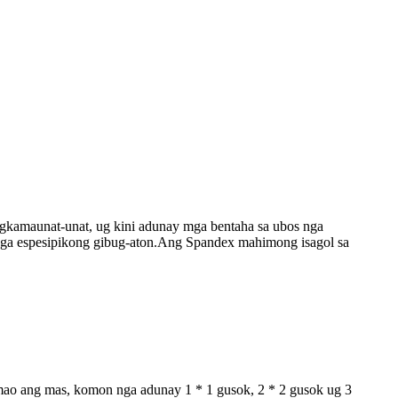
agkamaunat-unat, ug kini adunay mga bentaha sa ubos nga
ga espesipikong gibug-aton.Ang Spandex mahimong isagol sa
ao ang mas, komon nga adunay 1 * 1 gusok, 2 * 2 gusok ug 3