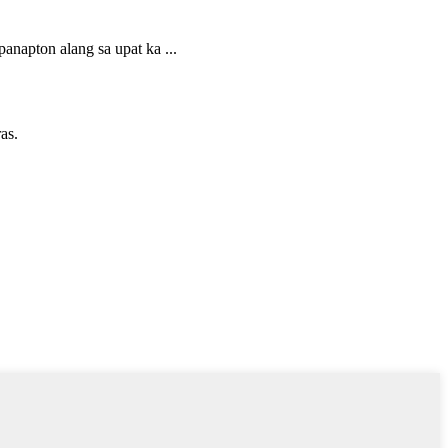
napton alang sa upat ka ...
as.