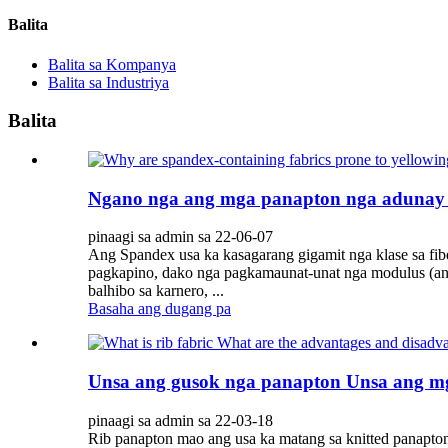
Balita
Balita sa Kompanya
Balita sa Industriya
Balita
Ngano nga ang mga panapton nga adunay 
pinaagi sa admin sa 22-06-07
Ang Spandex usa ka kasagarang gigamit nga klase sa fib
pagkapino, dako nga pagkamaunat-unat nga modulus (a
balhibo sa karnero, ...
Basaha ang dugang pa
Unsa ang gusok nga panapton Unsa ang mg
pinaagi sa admin sa 22-03-18
Rib panapton mao ang usa ka matang sa knitted panapt