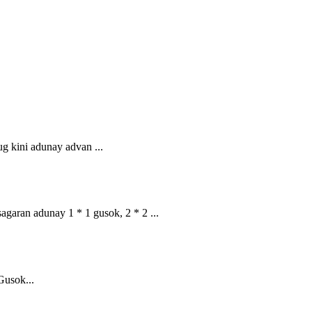
g kini adunay advan ...
agaran adunay 1 * 1 gusok, 2 * 2 ...
Gusok...