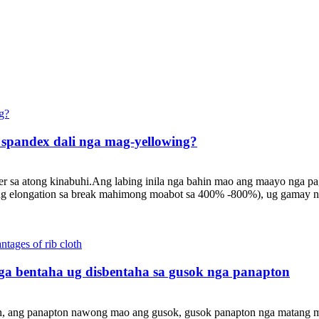
spandex dali nga mag-yellowing?
er sa atong kinabuhi.Ang labing inila nga bahin mao ang maayo nga p
ng elongation sa break mahimong moabot sa 400% -800%), ug gamay n
a bentaha ug disbentaha sa gusok nga panapton
on, ang panapton nawong mao ang gusok, gusok panapton nga matang m