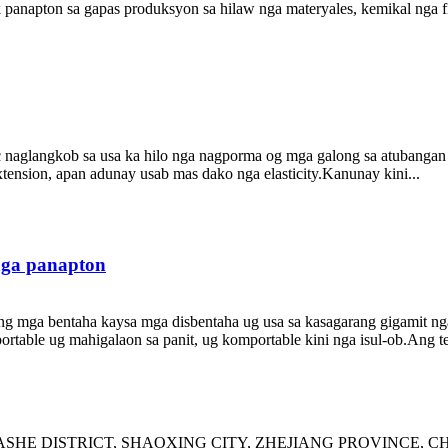
 panapton sa gapas produksyon sa hilaw nga materyales, kemikal nga fib
ic naglangkob sa usa ka hilo nga nagporma og mga galong sa atubangan 
extension, apan adunay usab mas dako nga elasticity.Kanunay kini...
nga panapton
ang mga bentaha kaysa mga disbentaha ug usa sa kasagarang gigamit n
table ug mahigalaon sa panit, ug komportable kini nga isul-ob.Ang tel
ASHE DISTRICT, SHAOXING CITY, ZHEJIANG PROVINCE, C