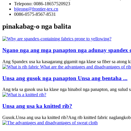
Telepono: 0086-18657520923
bjjeong@frontier-tex.cn
0086-0575-8567-8531
pinakabag-o nga balita
Ngano nga ang mga panapton nga adunay spandex da
Ang Spandex usa ka kasagarang gigamit nga klase sa fiber sa atong 
Unsa ang gusok nga panapton Unsa ang bentaha ...
Ang tela sa gusok usa ka klase nga hinabol nga panapton, ang sulud s
Unsa ang usa ka knitted rib?
Gusok.Unsa ang usa ka knitted rib?Ang rib knitted fabric naglangkob