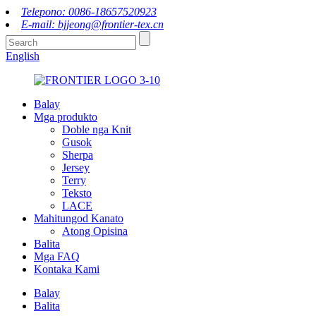
Telepono: 0086-18657520923
E-mail: bjjeong@frontier-tex.cn
English
Balay
Mga produkto
Doble nga Knit
Gusok
Sherpa
Jersey
Terry
Teksto
LACE
Mahitungod Kanato
Atong Opisina
Balita
Mga FAQ
Kontaka Kami
Balay
Balita