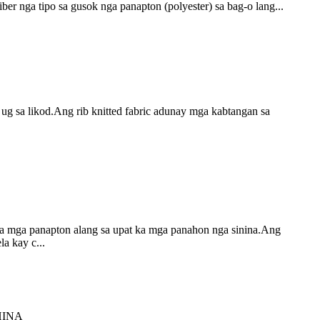
er nga tipo sa gusok nga panapton (polyester) sa bag-o lang...
ug sa likod.Ang rib knitted fabric adunay mga kabtangan sa
ga mga panapton alang sa upat ka mga panahon nga sinina.Ang
a kay c...
HINA